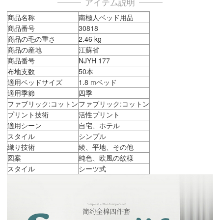
アイテム説明
商品名称
南極人ベッド用品
商品番号
30818
商品の毛の重さ
2.46 kg
商品の産地
江蘇省
商品番号
NJYH 177
布地支数
50本
適用ベッドサイズ
1.8 mベッド
適用季節
四季
ファブリック:コットン
ファブリック:コットン
プリント技術
活性プリント
適用シーン
自宅、ホテル
スタイル
シンプル
織り技術
綾、平地、その他
図案
純色、欧風の紋様
スタイル
シーツ式