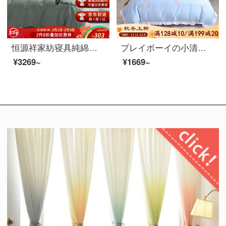
恒源祥家紡寝具純綿水洗い綿刺繍四点セット綿1.5 m/1.8 mダブルベッドシーツ布団セット雨林-緑1.5 mベッド/布団カバー200*230 cm
プレイボーイの小清新な肌のつやつやした4点セットの非全綿韓国版の王女風少女の心の可愛い漫画ピンクのベッド用品のはらはらして上品な花-全青1.5 mのシーツの4点セット
¥3269~
¥1669~