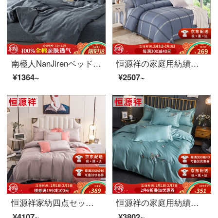
南極人NanJirenベッドの上に純綿のエーゲ海1.5/1.8メートルのベッドの布団カバー200*230 cmの綿100%の用品の結婚祝いのシーツ布団布団カバーベッドセット
恒源祥の家庭用紡績ベッドの上で4つのセットの純綿の斜紋ins風1.5 Mベッドの全綿セット1.8 Mシーツ人用シーツカバー4つのセットのビロンスタイル1.8/2.0メートルベッドの通用モデルは220*240布団に適しています。
¥1364~
¥2507~
恒源祥家紡四点セットの純綿刺繍の全綿60本の糸は柔らかくて、1.5/1.8メートルのダブルベッドセットのシーツは古徳莫（ミカン）1.8メートルのベッド/布団カバーの220*240 cmです。
恒源祥の家庭用紡績ベッドの上に純綿60 sの綿の綿模様の全綿布団セット1.5/1.8メートルのダブルベッドセットのカラフルな果実(ティップブルー)1.8メートルのベッド/布団カバー220*240 cm
¥4107~
¥3802~