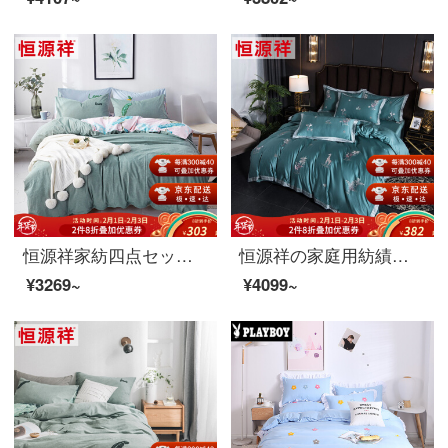
恒源祥家紡四点セット純綿水洗い綿刺繍四点セット1.5 m/1.8 mダブルシーツ布団セット雨林緑(新)1.5 mベッド/布団セット200*230 cm
恒源祥の家庭用紡績ベッドの上に純綿の綿の綿の刺繍の寝具シーツが1.5/1.8メートルのダブルベッドセットの熱帯風情（青）1.8メートルのベッド/布団セットの220*240 cm
¥3269~
¥4099~