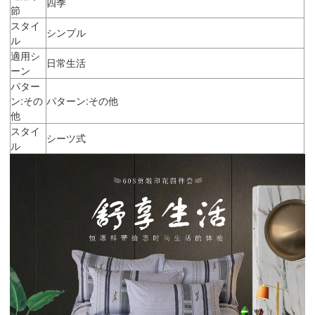
四季
節
スタイ
シンプル
ル
適用シ
日常生活
ーン
パター
ン:その
パターン:その他
他
スタイ
シーツ式
ル