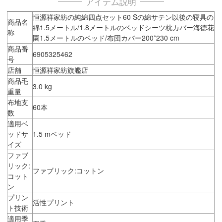
アイテム説明
恒源祥家紡の純綿四点セット60 Sの綿サテン以後の寝具の
商品名
綿1.5メートル/1.8メートルのベッドシーツ枕カバー海徳花
称
園1.5メートルのベッド/布団カバー200*230 cm
商品番
6905325462
号
店舗
恒源祥家紡旗艦店
商品毛
3.0 kg
重量
布地支
60本
数
適用ベ
ッドサ
1.5 mベッド
イズ
ファブ
リック:
ファブリック:コットン
コット
ン
プリン
活性プリント
ト技術
適用季