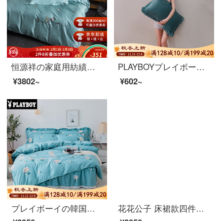
恒源祥の家庭用紡績ベッドの上に純綿60 sの綿の綿模様の全綿布団セット1.5/1.8メートルのダブルベッドセットのカラフルな果実(ティップブルー)1.8メートルのベッド/布団カバー220*240 cm
PLAYBOYプレイボーイ冬枕カバー少女心可愛いinsプリンセス風枕カバーワンマンサンゴレースのセットベントレーブルー48 cmX 74 cm/ペア
¥3802~
¥602~
プレイボーイの韓国版のベッドのスカート式の4つのセットの綿のベッドカバーの純綿のシーツのベッドの笠のペアの1.5 m 1.8メートルの2.0 m布団カバーの3つのセットは掛け布団のベッドの品物の花様年華1.5 mベッドのスカートの4つのセットを配合することができます。
花花公子 床裙款四件套 韩版全棉床裙四件套纯棉床罩1.5m1.8米床套双人床上用品1.2m 国色天香新 1.8床标准