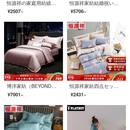
恒源祥の家庭用紡績ベッドの上で4つのセットの純綿の斜紋ins風1.5 Mベッドの全綿セット1.8 Mシーツ人用シーツカバー4つのセットのビロンスタイル1.8/2.0メートルベッドの通用モデルは220*240布団に適しています。
恒源祥家紡結婚祝いの全綿四点セットの刺繍ベッド用品セット純綿結婚祝いの寝具竜吟鳳舞1.8メートル/2.0メートルのベッド龍吟鳳舞1.8/2.0メートルのベッド/布団カバー220*240 cm
¥2507~
¥5706~
博洋家紡（BEYOND）100本の綿の4点セットの綿100本の純綿の欧風豪華なシンプルな刺繍の綿のセットです。
恒源祥家紡四点セット純綿柔軟プリントセット全綿斜紋シーツ布団カバーベッドの上の四点セットの蝶恋花1.5メートルベッド/布団カバー200*230 cm
¥7001~
¥2431~