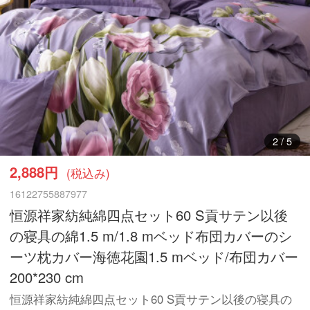
3
/
5
2,888円
(税込み)
16122755887977
恒源祥家紡純綿四点セット60 S貢サテン以後
の寝具の綿1.5 m/1.8 mベッド布団カバーのシ
ーツ枕カバー海徳花園1.5 mベッド/布団カバー
200*230 cm
恒源祥家紡純綿四点セット60 S貢サテン以後の寝具の