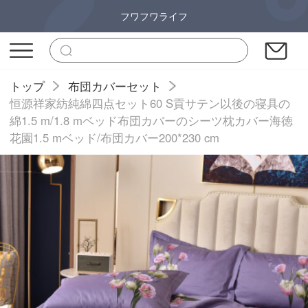
フワフワライフ
トップ
布団カバーセット
恒源祥家紡純綿四点セット60 S貢サテン以後の寝具の
綿1.5 m/1.8 mベッド布団カバーのシーツ枕カバー海徳
花園1.5 mベッド/布団カバー200*230 cm