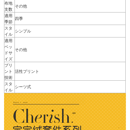
布地
その他
支数
適用
四季
季節
スタ
シンプル
イル
適用
ベッ
その他
ドサ
イズ
プリ
ント
活性プリント
技術
スタ
シーツ式
イル