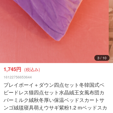
4
/
10
1,745円
(税込み)
16122756653644
プレイボーイ＋ダウン四点セット冬韓国式ベ
ビードレス猫四点セット水晶絨王女風布団カ
バーミルク絨秋冬厚い保温ベッドスカートサ
ンゴ絨毯寝具萌えウサギ紫粉1.2 mベッドスカ