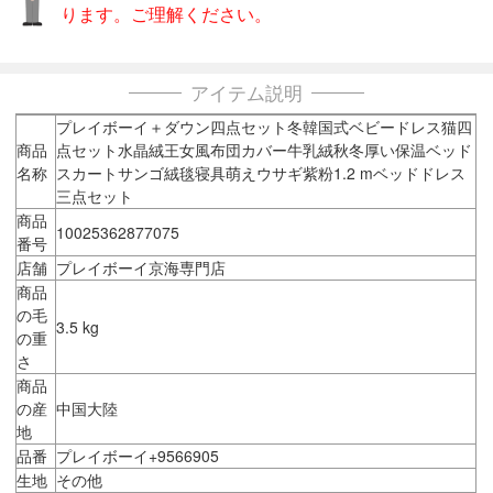
ります。ご理解ください。
アイテム説明
プレイボーイ＋ダウン四点セット冬韓国式ベビードレス猫四
商品
点セット水晶絨王女風布団カバー牛乳絨秋冬厚い保温ベッド
名称
スカートサンゴ絨毯寝具萌えウサギ紫粉1.2 mベッドドレス
三点セット
商品
10025362877075
番号
店舗
プレイボーイ京海専門店
商品
の毛
3.5 kg
の重
さ
商品
の産
中国大陸
地
品番
プレイボーイ+9566905
生地
その他