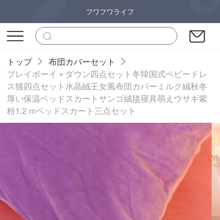
フワフワライフ
トップ
布団カバーセット
プレイボーイ＋ダウン四点セット冬韓国式ベビードレ
ス猫四点セット水晶絨王女風布団カバーミルク絨秋冬
厚い保温ベッドスカートサンゴ絨毯寝具萌えウサギ紫
粉1.2 mベッドスカート三点セット