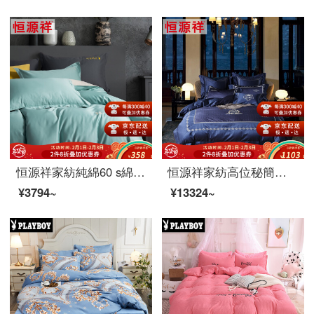
恒源祥家紡純綿60 s綿サテン四点セット刺繍純綿セット1.5/1.8メートルシングルベッド用品ヨモギグリーン1.5 mベッド/布団カバー200*230 cm
恒源祥家紡高位秘簡奢セット純綿秋冬四点セット綿刺繍プリントベッド四点セットロイヤルスタイル1.8メートルベッド/布団カバー220*240 cm
¥3794~
¥13324~