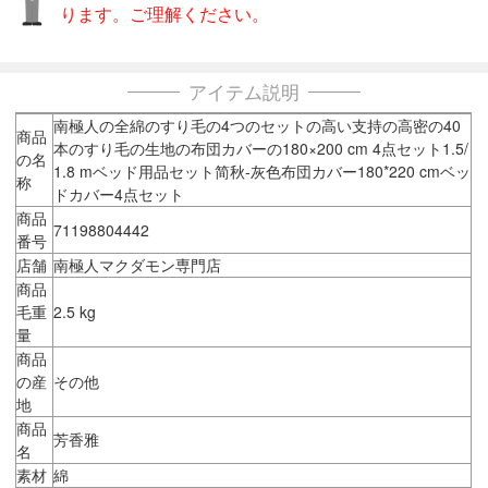
ります。ご理解ください。
アイテム説明
南極人の全綿のすり毛の4つのセットの高い支持の高密の40
商品
本のすり毛の生地の布団カバーの180×200 cm 4点セット1.5/
の名
1.8 mベッド用品セット简秋-灰色布団カバー180*220 cmベッ
称
ドカバー4点セット
商品
71198804442
番号
店舗
南極人マクダモン専門店
商品
毛重
2.5 kg
量
商品
の産
その他
地
商品
芳香雅
名
素材
綿