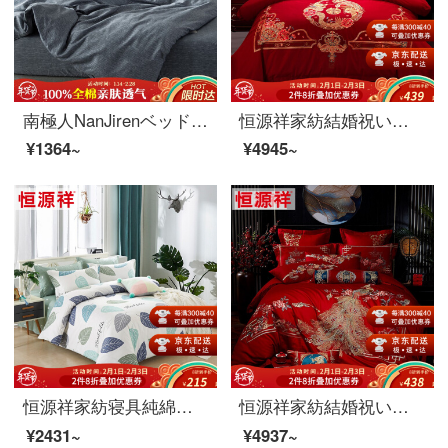
南極人NanJirenベッドの上に純綿のエーゲ海1.5/1.8メートルのベッドの布団カバー200*230 cmの綿100%の用品の結婚祝いのシーツ布団布団カバーベッドセット
恒源祥家紡結婚祝いの四点セットの真っ赤な綿の刺繍シーツ布団カバー1.5メートル/1.8メートルの結婚ベッド用品竜鳳団欒-赤い1.5メートルのベッド/布団カバー200*230 cm
¥1364~
¥4945~
恒源祥家紡寝具純綿四点セットの綿レースのシンプルな1.5 m/1.8 mダブルシーツ布団セットのベッド用品の糸語1.5 mベッド/布団カバー200*230 cm
恒源祥家紡結婚祝いの四点セット純綿紅色のお祝いセット伝統刺繍布団セット1.5/1.8メートルベッド用品豪華恋-赤1.5メートルベッド/布団カバー200*230 cm
¥2431~
¥4937~