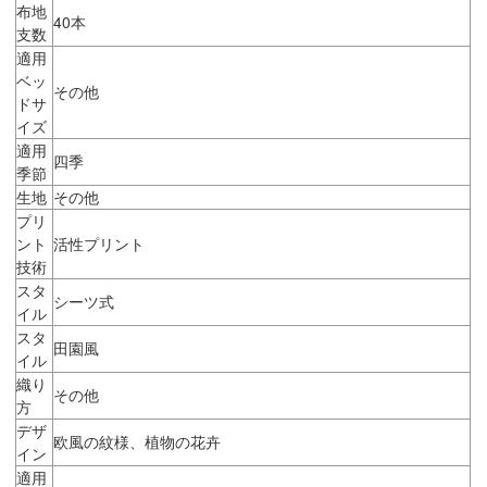
布地
40本
支数
適用
ベッ
その他
ドサ
イズ
適用
四季
季節
生地
その他
プリ
ント
活性プリント
技術
スタ
シーツ式
イル
スタ
田園風
イル
織り
その他
方
デザ
欧風の紋様、植物の花卉
イン
適用