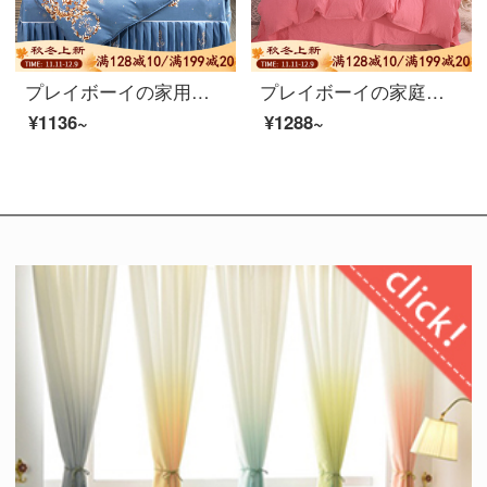
プレイボーイの家用紡欧風ベッドスカート四点セット冬の厚めのデニム磨きins王女風ベッドシーツ用品布団カバー三点セット1.2/1.5/1.8北欧スタイル【ベッドスカートスタイル】1.8 mベッドスカート四点セット
プレイボーイの家庭用紡績無地水洗い綿四点セットins北欧少女ベッドの上の四点セットはシンプルで現代的で清新なお姫様風非綿の厚い水洗い綿4点セットhello暖かくて柔らかな赤1.5 m/1.8 mのシーツのタイプです。
¥1136~
¥1288~