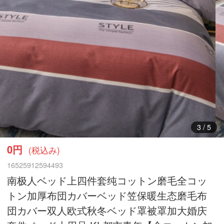
3
/
5
0円
(税込み)
16525912594493
南极人ベッド上四件套纯コットン磨毛全コッ
トン加厚布団カバーベッド笠保暖生态磨毛布
団カバー双人欧式秋冬ベッド罩被罩加大婚庆