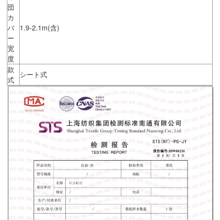
団
カ
バ
1.9-2.1m(含)
ー
宽
度
款
シート式
式