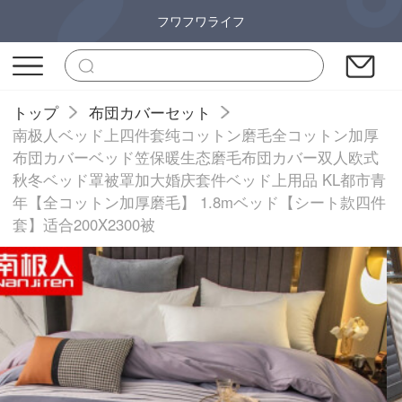
フワフワライフ
トップ
布団カバーセット
南极人ベッド上四件套纯コットン磨毛全コットン加厚
布団カバーベッド笠保暖生态磨毛布団カバー双人欧式
秋冬ベッド罩被罩加大婚庆套件ベッド上用品 KL都市青
年【全コットン加厚磨毛】 1.8mベッド【シート款四件
套】适合200X2300被