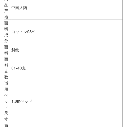
品
中国大陆
产
地
面
料
コットン98%
成
分
面
斜纹
料
面
料
31-40支
支
数
适
用
ベ
ッ
1.8mベッド
ド
尺
寸
布