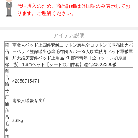
代理購入のため、商品詳細は外国語のみ表示してお
ります。ご理解ください。
アイテム説明
商
南极人ベッド上四件套纯コットン磨毛全コットン加厚布団カバ
品
ーベッド笠保暖生态磨毛布団カバー双人欧式秋冬ベッド罩被罩
名
加大婚庆套件ベッド上用品 KL都市青年【全コットン加厚磨
称
毛】 1.8mベッド【シート款四件套】适合200X2300被
商
品
42058715471
编
号
店
南极人暖媛专卖店
铺
商
品
2.6kg
毛
重
商