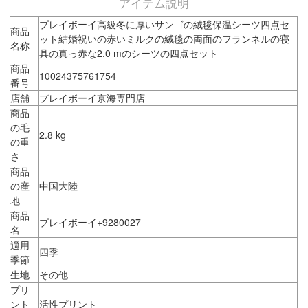
アイテム説明
プレイボーイ高級冬に厚いサンゴの絨毯保温シーツ四点セ
商品
ット結婚祝いの赤いミルクの絨毯の両面のフランネルの寝
名称
具の真っ赤な2.0 mのシーツの四点セット
商品
10024375761754
番号
店舗
プレイボーイ京海専門店
商品
の毛
2.8 kg
の重
さ
商品
の産
中国大陸
地
商品
プレイボーイ+9280027
名
適用
四季
季節
生地
その他
プリ
ント
活性プリント