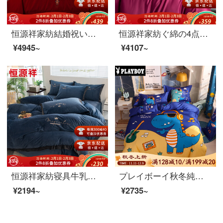
恒源祥家紡結婚祝いの四点セットの真っ赤な綿の刺繍シーツ布団カバー1.5メートル/1.8メートルの結婚ベッド用品竜鳳団欒-赤い1.5メートルのベッド/布団カバー200*230 cm
恒源祥家紡ぐ綿の4点セット60点布団カバーシーツ4点セット1.5/1.8メートルダブルベッド綿セットの雰囲気赤1.8メートルベッド/布団セット220*240 cm
¥4945~
¥4107~
恒源祥家紡寝具牛乳絨四点セット厚い保温単ペア刺繍シーツ布団カバー枕カバー暖かい絨毯刺繍-紺1.5メートルベッド/布団カバー200*230 cm
プレイボーイ秋冬純綿子供冬の毛磨き純綿4点セット漫画男の子と女の子のシーツ布団カバーカバーカバーシングルベッド用品3点セット風恐竜1.5 mベッドカバー4点セット
¥2194~
¥2735~