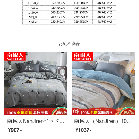
お勧め商品
南極人NanJirenベッドの上に、純綿の夢サラティ1.5/1.8メートルのベッドの布団カバー200*230 cmの綿100%のシーツ布団カバー布団セット
南極人（NanJiren）100%綿四点セットの純綿二重布団セット200*230 cm枕カバーシーツベッド用品1.5/1.8メートルベッド都市ファッション
¥907~
¥1037~