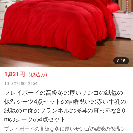
3
/
5
1,821円
(税込み)
16122786042854
プレイボーイの高級冬の厚いサンゴの絨毯の
保温シーツ4点セットの結婚祝いの赤い牛乳の
絨毯の両面のフランネルの寝具の真っ赤な2.0
mのシーツの4点セット
プレイボーイの高級な冬に厚いサンゴの絨毯の保温シ