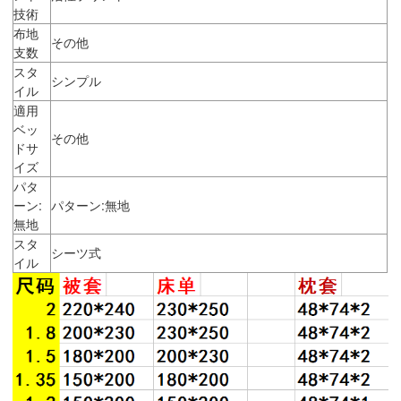
技術
布地
その他
支数
スタ
シンプル
イル
適用
ベッ
その他
ドサ
イズ
パタ
ーン:
パターン:無地
無地
スタ
シーツ式
イル