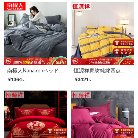
南極人NanJirenベッドの上に純綿のエーゲ海1.5/1.8メートルのベッドの布団カバー200*230 cmの綿100%の用品の結婚祝いのシーツ布団布団カバーベッドセット
恒源祥家紡純綿四点セット柔軟で快適なカバーシーツ枕カバー1.5 m/1.8ベッド用品セット迷森-黄1.8 mベッド/布団カバー220*240 cm
¥1364~
¥3421~