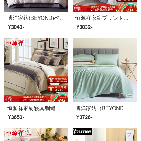
博洋家紡(BEYOND)ベッドの上で4つのセットの純綿のセットの純色の全綿の簡単な約束のファッション的なホテルの風の2人はシーツを増大して1.8メートルのベッドの道の220*240 cmをかぶせられます。
恒源祥家紡プリント綿の4点セットファッション的なチェック柄のセット1.5/1.8メートルベッド用品のプラトン-ブルー【店長オススメ】1.8メートルベッド/布団セット220*240 cm
¥3040~
¥3032~
恒源祥家紡寝具刺繍綿四点セットシンプルな色合わせ綿セット1.5/1.8メートルベッドのような製品です。
博洋家紡（BEYOND）天糸四点セット60 s純色どんす布団セットダブルシーツ180 cm
¥3650~
¥3726~