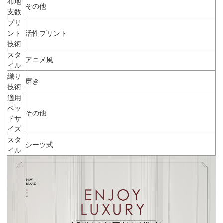
布地
その他
支数
プリ
ント
活性プリント
技術
スタ
アニメ風
イル
織り
磨き
技術
適用
ベッ
その他
ドサ
イズ
スタ
シーツ式
イル