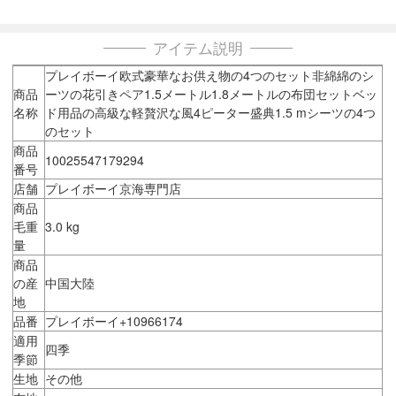
アイテム説明
プレイボーイ欧式豪華なお供え物の4つのセット非綿綿のシ
商品
ーツの花引きペア1.5メートル1.8メートルの布団セットベッ
名称
ド用品の高級な軽贅沢な風4ピーター盛典1.5 mシーツの4つ
のセット
商品
10025547179294
番号
店舗
プレイボーイ京海専門店
商品
毛重
3.0 kg
量
商品
の産
中国大陸
地
品番
プレイボーイ+10966174
適用
四季
季節
生地
その他