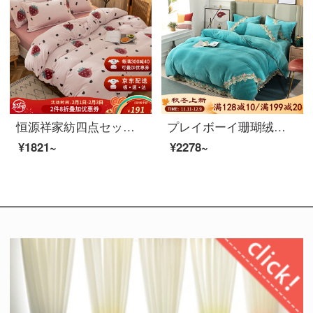
恒源祥家紡四点セット牛乳絨毯快適保温布団カバーシーツ枕カバーシングル布団セットイチゴ（粉）1.5メートルベッド/布団カバー200*230 cm
プレイボーイ珊瑚绒の両面牛乳フランネル保温四点セット少女オレンジの韓国式レースの布団セットは二人で1.5 m 1.8 m 2モーカ-浅湖藍1.8 mシーツの四点セットです。
¥1821~
¥2278~