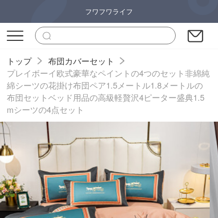
フワフワライフ
トップ
布団カバーセット
プレイボーイ欧式豪華なペイントの4つのセット非綿純
綿シーツの花掛け布団ペア1.5メートル1.8メートルの
布団セットベッド用品の高級軽贅沢4ピーター盛典1.5
mシーツの4点セット