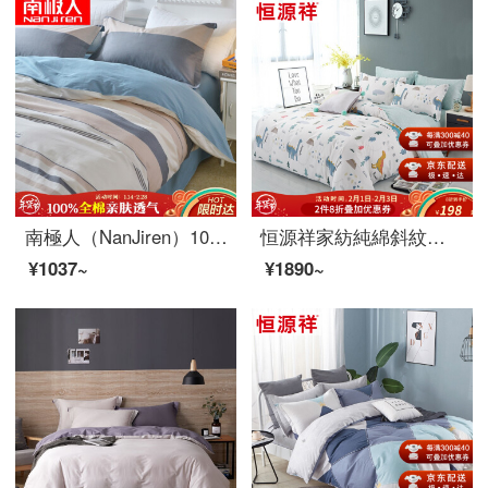
南極人（NanJiren）100%綿四点セットの純綿二重布団セット200*230 cm枕カバーシーツベッド用品1.5/1.8メートルベッド都市ファッション
恒源祥家紡純綿斜紋プリント四点セット水洗いできる漫画全綿布団カバー1.2 m/1.5 mダブルベッドセット子供時代記憶(青)1.2 mベッド/布団カバー160*210 cm(三点セット)
¥1037~
¥1890~