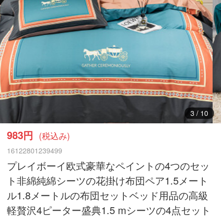
3
/
10
983円
(税込み)
16122801239499
プレイボーイ欧式豪華なペイントの4つのセッ
ト非綿純綿シーツの花掛け布団ペア1.5メート
ル1.8メートルの布団セットベッド用品の高級
軽贅沢4ピーター盛典1.5 mシーツの4点セット