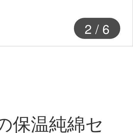
2
/
6
の保温純綿セ