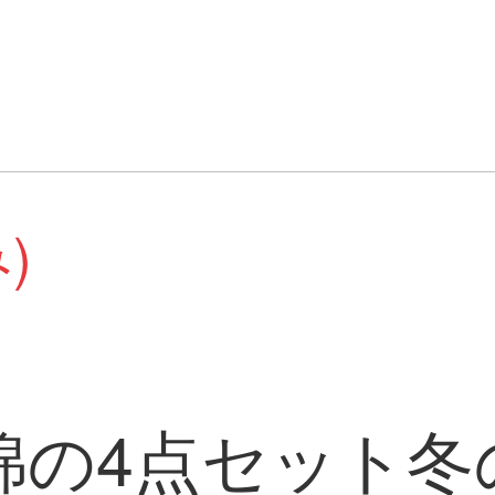
)
綿の4点セット冬