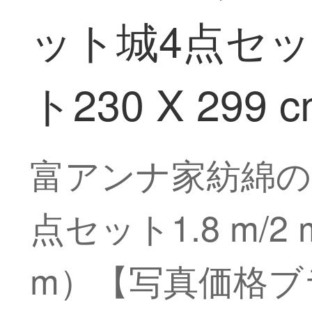
ット城4点セット
ト230 X 299 
富アンナ家紡綿の
点セット1.8 m/2
m）【写真価格ブ