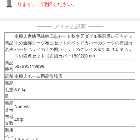
ります。ご理解ください。
アイテム説明
南極人家紡毛純綿四点セット秋冬天ダブル保温厚い三点セッ
商品
トの全綿シーツ布団セットのベッドカバーのシーツの布団カ
名称
バー冬ベッドの上の四点セットのグレイス灰1.35-1.5 mベッ
ドの四点セット【布団カバー180*220 cm
商品
587995119898
番号
店舗
南極人ホーム用品旗艦店
商品
毛重
3.0 kg
量
商品
Nan-wts
番号
布地
40本
支数
適用
ベッ
1.8 mベッド