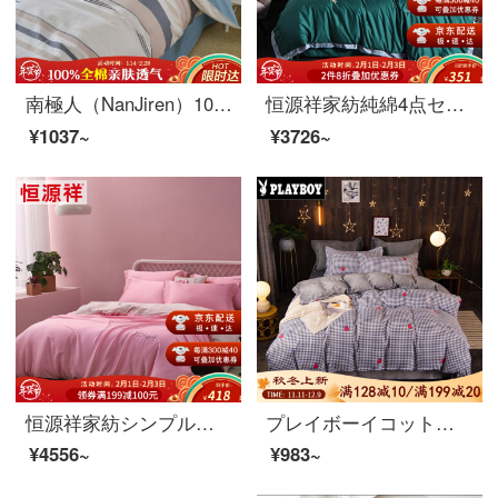
南極人（NanJiren）100%綿四点セットの純綿二重布団セット200*230 cm枕カバーシーツベッド用品1.5/1.8メートルベッド都市ファッション
恒源祥家紡純綿4点セット60本の綿綿綿綿100%ベッドシーツ1.5/1.8メートルダブルベッド用品セット明日の星（緑）1.5メートルベッド/布団セット200*230 cm
¥1037~
¥3726~
恒源祥家紡シンプルな4点セットのシーツは天糸純色4点セットで1.5 m/1.8 mダブルベッドの上にセットされた淑女粉-灰1.8 mベッド/布団カバー220*240 cm
プレイボーイコットンとダウンの4点セット秋冬厚い保温綿とダウンジャケット北欧シンプルサンゴ水晶絨毯1.5/1.8ベッドの上の4点セットのビーナス1.2 mシーツの3点セット
¥4556~
¥983~