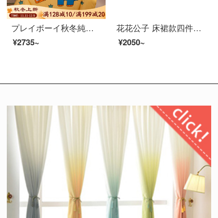
プレイボーイ秋冬純綿子供冬の毛磨き純綿4点セット漫画男の子と女の子のシーツ布団カバーカバーカバーシングルベッド用品3点セット風恐竜1.5 mベッドカバー4点セット
花花公子 床裙款四件套 韩版全棉床裙四件套纯棉床罩1.5m1.8米床套双人床上用品1.2m 国色天香新 1.8床标准
¥2735~
¥2050~