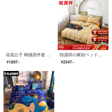
花花公子 棉绒四件套 秋冬季加厚牛奶臻棉绒四件套冬季珊瑚绒法兰绒床单冬天双面加绒床上被套 小鲸鱼 150*200单被子6斤
恒源祥の家紡ベッドの上で4つのセットの簡単な綿の心地良いシーツ布団セットの1.5メートルの寝具セットのレモンの格の1.5メートルのベッド/布団カバーの200*230 cm
¥1897~
¥2347~