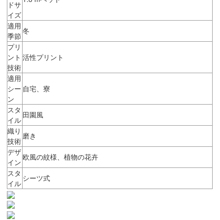
ドサ
イズ
適用
冬
季節
プリ
ント
活性プリント
技術
適用
シー
自宅、寮
ン
スタ
田園風
イル
織り
磨き
技術
デザ
欧風の紋様、植物の花卉
イン
スタ
シーツ式
イル