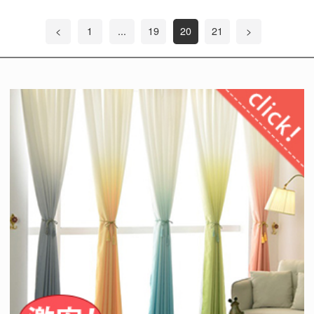
<
1
...
19
20
21
>