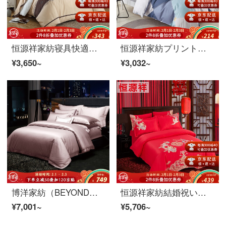
恒源祥家紡寝具快適刺繍綿四点セット全綿ベッドの上に四点セットのベッド用品セットの水流年1.5メートルベッド/布団カバー200*230 cm
恒源祥家紡プリント綿の4点セットファッション的なチェック柄のセット1.5/1.8メートルベッド用品のプラトン-ブルー【店長オススメ】1.8メートルベッド/布団セット220*240 cm
¥3,650~
¥3,032~
博洋家紡（BEYOND）100本の綿の4点セットの綿100本の純綿の欧風豪華なシンプルな刺繍の綿のセットです。
恒源祥家紡結婚祝いの全綿四点セットの刺繍ベッド用品セット純綿結婚祝いの寝具竜吟鳳舞1.8メートル/2.0メートルのベッド龍吟鳳舞1.8/2.0メートルのベッド/布団カバー220*240 cm
¥7,001~
¥5,706~