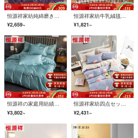
恒源祥家紡純綿磨き四点セット春冬シーツ布団カバー枕カバー寝具朝風维扬1.5メートルベッド/布団カバー200*230 cm
恒源祥家紡牛乳絨毯四点セット快適保温シーツセットダブルベッド用品セット漁趣（粉）1.5メートルベッド/布団カバー200*230 cm
¥2,659~
¥1,821~
恒源祥の家庭用紡績ベッドの上に純綿60 sの綿の綿模様の全綿布団セット1.5/1.8メートルのダブルベッドセットのカラフルな果実(ティップブルー)1.8メートルのベッド/布団カバー220*240 cm
恒源祥家紡四点セット純綿柔軟プリントセット全綿斜紋シーツ布団カバーベッドの上の四点セットの蝶恋花1.5メートルベッド/布団カバー200*230 cm
¥3,802~
¥2,431~