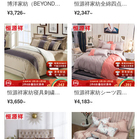
博洋家紡（BEYOND）天糸四点セット60 s純色どんす布団セットダブルシーツ180 cm
恒源祥家紡全綿四点セットシンプルで清新な風の純綿シーツ布団セットベッド用品セットアイスクリーム1.5 mベッド/布団カバー200*230 cm
¥3,726~
¥2,347~
恒源祥家紡寝具刺繍綿四点セットシンプルな色合わせ綿セット1.5/1.8メートルベッドのような製品です。
恒源祥家紡シーツ四点セット60本の綿布団カバーシーツ枕カバー1.5/1.8メートルダブルベッド用品古徳莫（ファッションオレンジ）1.8メートルベッド/布団カバー220*240 cm
¥3,650~
¥4,183~