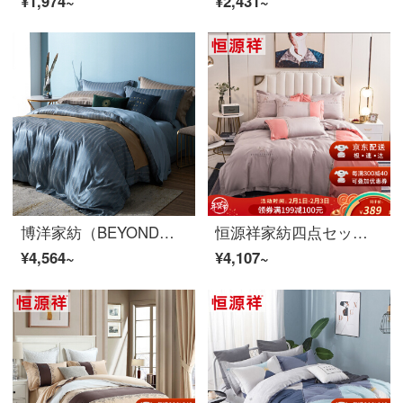
¥1,974~
¥2,431~
博洋家紡（BEYOND）四点セットの綿ペアストライプ無地シンプルな欧式軽奢な大ブーケ布団カバーシーツセット1.8 mティル
恒源祥家紡四点セットの純綿刺繍の全綿60本の糸は柔らかくて、1.5/1.8メートルのダブルベッドセットのシーツは古徳莫（ミカン）1.8メートルのベッド/布団カバーの220*240 cmです。
¥4,564~
¥4,107~