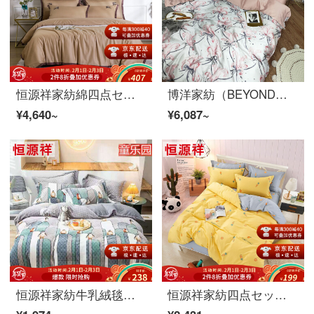
恒源祥家紡綿四点セットの綿60 s高支綿セットシンプルな純色布団セット1.5/1.8メートルベッド用品高定四点セット-カレー1.5メートルベッド/布団セット200*230 cm
博洋家紡（BEYOND）ベッドの上に4点セットの天糸の貢の緞子の寝具布団カバーのシーツのベッドカバーセットのピンクの楽園180 cm
¥4,640~
¥6,087~
恒源祥家紡牛乳絨毯フランネル四点セット両面絨毯秋冬保温1.5メートルベッド1.8メートルダブルセットベッド用品牛乳絨-子供楽園1.8メートルベッド/布団カバー220*240 cm(四点セット)
恒源祥家紡四点セットの純綿プリント40本のシーツカバー綿の斜紋セット1.2/1.5メートルベッドの四点セットの果物-黄1.5メートルベッド/布団カバー200*230 cm(四点セット)