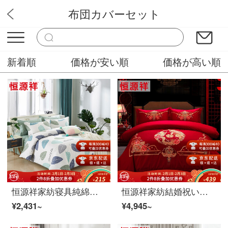
布団カバーセット
フワフワライフ
新着順
価格が安い順
価格が高い順
恒源祥家紡寝具純綿四点セットの綿レースのシンプルな1.5 m/1.8 mダブルシーツ布団セットのベッド用品の糸語1.5 mベッド/布団カバー200*230 cm
恒源祥家紡結婚祝いの四点セットの真っ赤な綿の刺繍シーツ布団カバー1.5メートル/1.8メートルの結婚ベッド用品竜鳳団欒-赤い1.5メートルのベッド/布団カバー200*230 cm
¥2,431~
¥4,945~