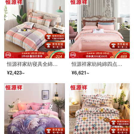
恒源祥家紡寝具全綿四点セットの純綿斜紋プリント1.5メートル/1.8メートルベッドの上に四点セットのプラハ-赤1.5/1.8メートルベッドの通用布団カバー200*230 cm
恒源祥家紡純綿四点セット高支持高密60 S綿綿綿綿綿綿綿綿綿綿綿綿綿綿綿綿綿綿綿綿綿綿綿綿綿綿綿綿綿綿綿綿綿綿綿綿綿綿綿綿綿綿綿綿綿綿綿綿綿綿綿綿綿綿刺繍田園風ダブル綿ベッドセット聖地亜歌(粉玉)1.8メートルベッド/布団セット220*240 cm
¥2,423~
¥6,621~