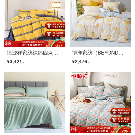
恒源祥家紡純綿四点セット柔軟で快適なカバーシーツ枕カバー1.5 m/1.8ベッド用品セット迷森-黄1.8 mベッド/布団カバー220*240 cm
博洋家紡（BEYOND）全綿四点セットの純綿シンプルで清新なベッドセットのシーツシーツと寝具のパイナップルランド180 cm
¥3,421~
¥2,476~